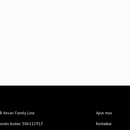
B Anvari Family Line
Apie mus
monės kodas: 306112913
Kontaktai