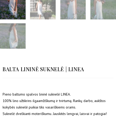
BALTA LININĖ SUKNELĖ | LINEA
Pieno baltumo spalvos lininė suknelė LINEA.
100% lino užtikrins ilgaamžiškumą ir tvirtumą. Rankų darbo, aukštos
kokybės suknelė puikiai tiks vasariškiems orams.
Suknelė dvelkianti moteriškumu. Jauskitės lengvai, laisvai ir patogiai!