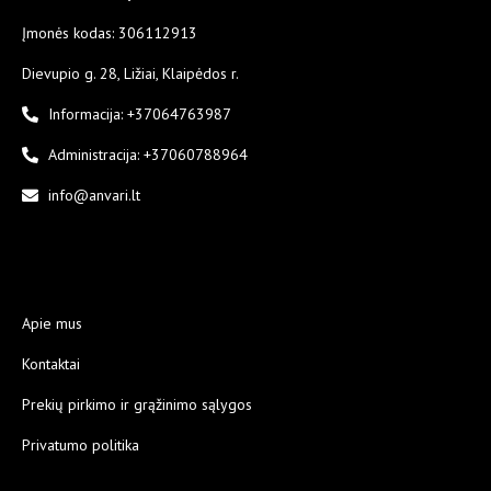
Įmonės kodas: 306112913
Dievupio g. 28, Ližiai, Klaipėdos r.
Informacija: +37064763987
Administracija: +37060788964
info@anvari.lt
Apie mus
Kontaktai
Prekių pirkimo ir grąžinimo sąlygos
Privatumo politika