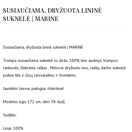
SUSIAUČIAMA, DRYŽUOTA LININĖ
SUKNELĖ | MARINE
Susiaučiama, dryžuota lininė suknelė | MARINE
Trumpa susiaučiama suknelė su diržu. 100% lino audinys, trumpos
rankovės, išskirtinis raštas . Melsvai dryžuoto lino, rankų darbo suknelė
puikiai tiks ir Jūsų laisvalaikiui, ir šventėms.
Jauskitės laisvai, patogiai, išskirtinai!
Modelio ūgis 172 cm, dėvi 38 dydį.
Sudėtis:
Linas 100%