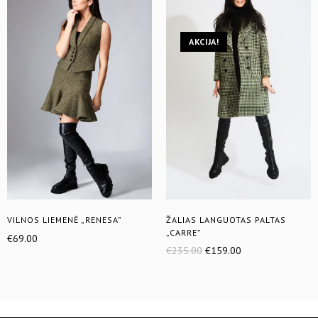
AKCIJA!
VILNOS LIEMENĖ „RENESA”
ŽALIAS LANGUOTAS PALTAS
„CARRE”
€
69.00
€
235.00
€
159.00