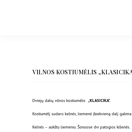
VILNOS KOSTIUMĖLIS „KLASICIK
Dviejų dalių vilnos kostiumėlis
„KLASICIKA”.
Kostiumėlį sudaro kelnės, liemenė (kiekvieną dalį galima įsi
Kelnės – aukštu liemeniu. Šonuose dvi patogios kišenės. Į