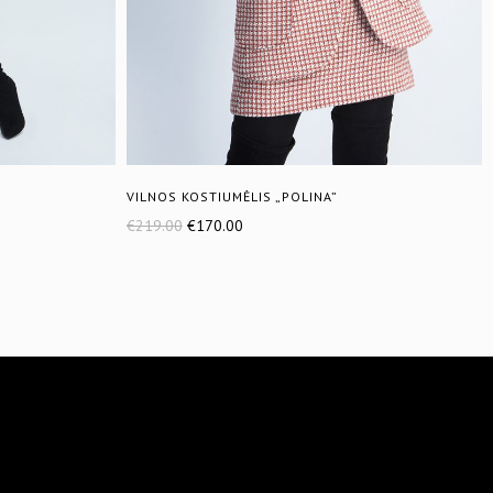
VILNOS KOSTIUMĖLIS „POLINA”
€
219.00
€
170.00