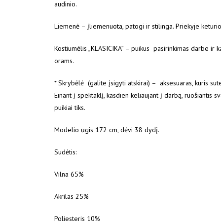
audinio.
Liemenė – įliemenuota, patogi ir stilinga. Priekyje keturi
Kostiumėlis „KLASICIKA” – puikus pasirinkimas darbe ir k
orams.
* Skrybėlė (galite įsigyti atskirai) – aksesuaras, kuris sut
Einant į spektaklį, kasdien keliaujant į darbą, ruošiantis s
puikiai tiks.
Modelio ūgis 172 cm, dėvi 38 dydį.
Sudėtis:
Vilna 65%
Akrilas 25%
Poliesteris 10%