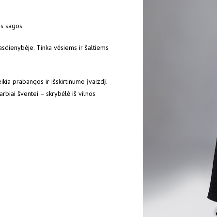
os sagos.
asdienybėje. Tinka vėsiems ir šaltiems
eikia prabangos ir išskirtinumo įvaizdį.
varbiai šventei – skrybėlė iš vilnos