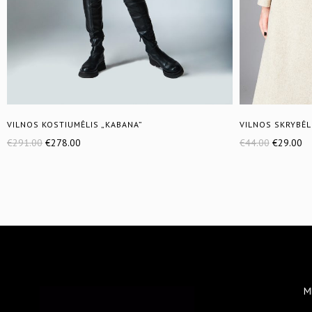
VILNOS KOSTIUMĖLIS „KABANA”
VILNOS SKRYBĖL
€
291.00
€
278.00
€
44.00
€
29.00
M