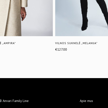
Ė „AMPIRA”
VILNOS SUKNELĖ „MELANIJA”
€
127.00
B Anvari Family Line
Apie mus