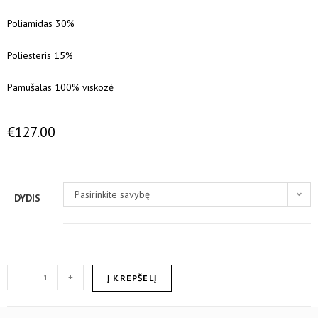
Poliamidas 30%
Poliesteris 15%
Pamušalas 100% viskozė
€
127.00
Pasirinkite savybę
DYDIS
-
+
Į KREPŠELĮ