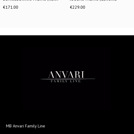
€
171.00
€
229.00
MB Anvari Family Line