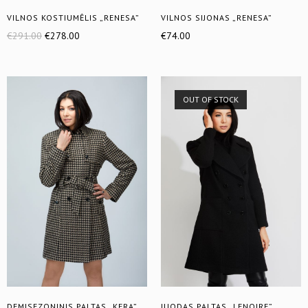
VILNOS KOSTIUMĖLIS „RENESA”
VILNOS SIJONAS „RENESA”
€
291.00
€
278.00
€
74.00
OUT OF STOCK
DEMISEZONINIS PALTAS „KERA”
JUODAS PALTAS „LENOIRE”