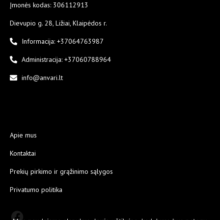
Įmonės kodas: 306112913
Dievupio g. 28, Ližiai, Klaipėdos r.
Informacija: +37064763987
Administracija: +37060788964
info@anvari.lt
Apie mus
Kontaktai
Prekių pirkimo ir grąžinimo sąlygos
Privatumo politika