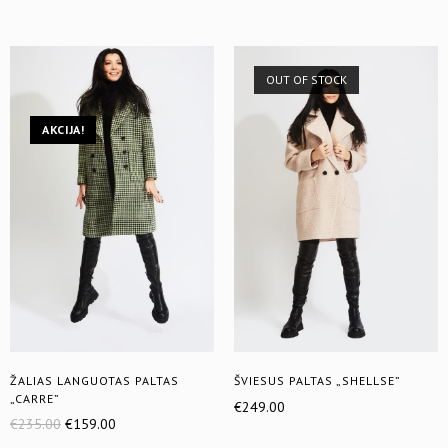
OUT OF STOCK
AKCIJA!
ŽALIAS LANGUOTAS PALTAS
ŠVIESUS PALTAS „SHELLSE”
„CARRE”
€
249.00
€
235.00
€
159.00