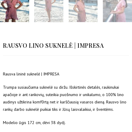
RAUSVO LINO SUKNELĖ | IMPRESA
Rausva lininė suknelė | IMPRESA
Trumpa susiaučiama suknelė su diržu. Išskirtinės detalės, raukinukai
apačioje ir ant rankovių, suteikia puošnumo ir unikalumo, o 100% lino
audinys užtikrina komf0rtą net ir karščiausią vasaros dieną. Rausvo lino
rankų darbo suknelė puikiai tiks ir Jūsų laisvalaikiui, ir šventėms.
Modelio ūgis 172 cm, dėvi 38 dydį.