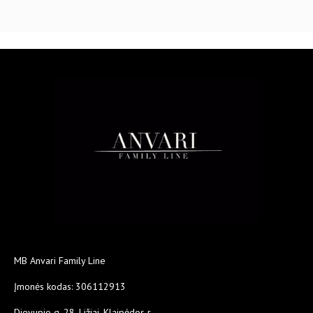
MB Anvari Family Line
Įmonės kodas: 306112913
Dievupio g. 28, Ližiai, Klaipėdos r.