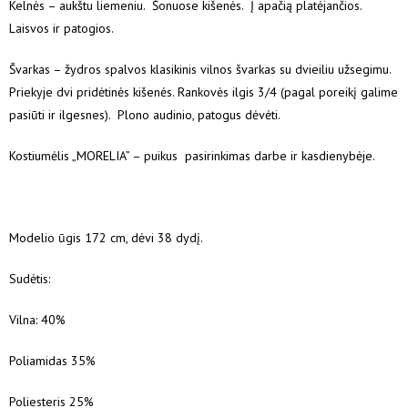
Kelnės – aukštu liemeniu. Šonuose kišenės. Į apačią platėjančios.
Laisvos ir patogios.
Švarkas – žydros spalvos klasikinis vilnos švarkas su dvieiliu užsegimu.
Priekyje dvi pridėtinės kišenės. Rankovės ilgis 3/4 (pagal poreikį galime
pasiūti ir ilgesnes). Plono audinio, patogus dėvėti.
Kostiumėlis „MORELIA” – puikus pasirinkimas darbe ir kasdienybėje.
Modelio ūgis 172 cm, dėvi 38 dydį.
Sudėtis:
Vilna: 40%
Poliamidas 35%
Poliesteris 25%