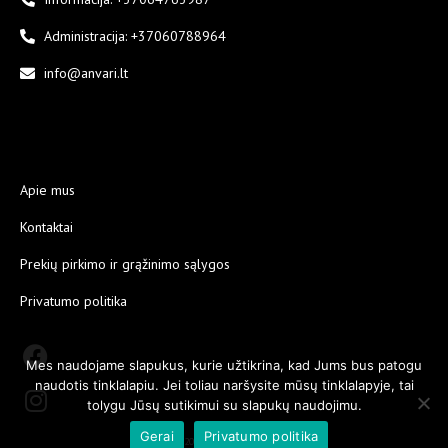
Administracija: +37060788964
info@anvari.lt
Apie mus
Kontaktai
Prekių pirkimo ir grąžinimo sąlygos
Privatumo politika
Mes naudojame slapukus, kurie užtikrina, kad Jums bus patogu
naudotis tinklalapiu. Jei toliau naršysite mūsų tinklalapyje, tai
tolygu Jūsų sutikimui su slapukų naudojimu.
Gerai
Privatumo politika
Copyright 2021 © Powered by
Getspace
.